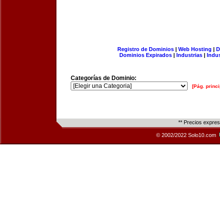
Registro de Dominios
|
Web Hosting
|
D
Dominios Expirados
|
Industrias
|
Indu
Categorías de Dominio:
[Pág. princi
** Precios expre
© 2002/2022 Solo10.com