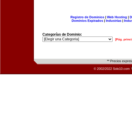
Registro de Dominios
|
Web Hosting
|
D
Dominios Expirados
|
Industrias
|
Indu
Categorías de Dominio:
[Pág. princi
** Precios expre
© 2002/2022 Solo10.com