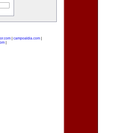
ior.com
|
campoaldia.com
|
com
|