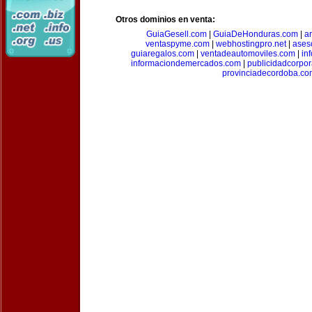
Otros dominios en venta:
GuiaGesell.com
|
GuiaDeHonduras.com
|
ar
ventaspyme.com
|
webhostingpro.net
|
ases
guiaregalos.com
|
ventadeautomoviles.com
|
in
informaciondemercados.com
|
publicidadcorpor
provinciadecordoba.co