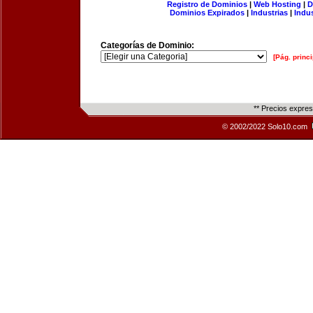
Registro de Dominios
|
Web Hosting
|
D
Dominios Expirados
|
Industrias
|
Indu
Categorías de Dominio:
[Pág. princi
** Precios expre
© 2002/2022 Solo10.com