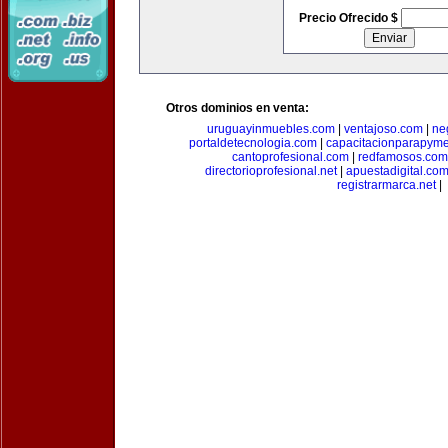
Precio Ofrecido $
Otros dominios en venta:
uruguayinmuebles.com
|
ventajoso.com
|
ne
portaldetecnologia.com
|
capacitacionparapym
cantoprofesional.com
|
redfamosos.com
directorioprofesional.net
|
apuestadigital.co
registrarmarca.net
|