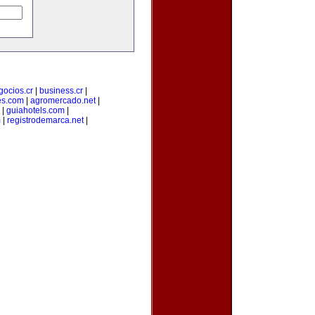
gocios.cr
|
business.cr
|
es.com
|
agromercado.net
|
|
guiahotels.com
|
m
|
registrodemarca.net
|