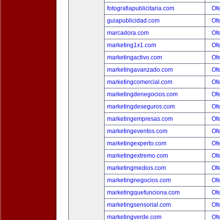
fotografiapublicitaria.com
Ofe
guiapublicidad.com
Ofe
marcadora.com
Ofe
marketing1x1.com
Ofe
marketingactivo.com
Ofe
marketingavanzado.com
Ofe
marketingcomercial.com
Ofe
marketingdenegocios.com
Ofe
marketingdeseguros.com
Ofe
marketingempresas.com
Ofe
marketingeventos.com
Ofe
marketingexperto.com
Ofe
marketingextremo.com
Ofe
marketingmedios.com
Ofe
marketingnegocios.com
Ofe
marketingquefunciona.com
Ofe
marketingsensorial.com
Ofe
marketingverde.com
Ofe