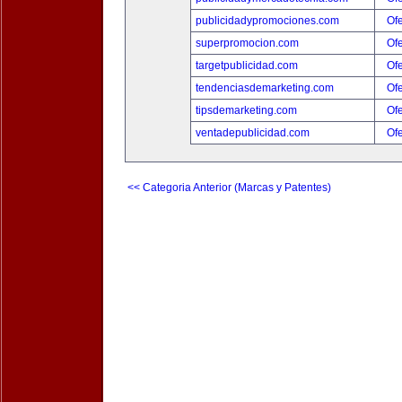
publicidadypromociones.com
Ofe
superpromocion.com
Ofe
targetpublicidad.com
Ofe
tendenciasdemarketing.com
Ofe
tipsdemarketing.com
Ofe
ventadepublicidad.com
Ofe
<< Categoria Anterior (Marcas y Patentes)