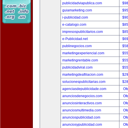
publicidadviapublica.com
$9
guiamarketing.com
$9
i-publicidad.com
$9
e-catalogo.com
$8
impresospublicitarios.com
$8
e-Publicidad.net
$6
publinegocios.com
$5
marketingexperiencial.com
$5
marketingrentable.com
$5
publicidadviral.com
$5
marketingdeafiliacion.com
$2
solucionespublicitarias.com
$2
agenciasdepublicidade.com
Ofe
anunciosdenegocios.com
Ofe
anunciosinteractivos.com
Ofe
anunciosmultimedia.com
Ofe
anunciospublicidad.com
Ofe
anunciosypublicidad.com
Ofe