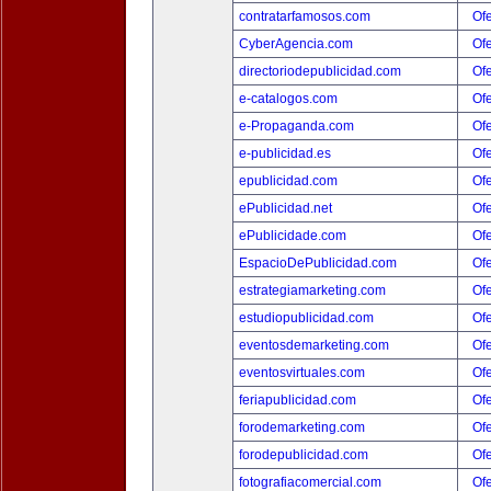
contratarfamosos.com
Ofe
CyberAgencia.com
Ofe
directoriodepublicidad.com
Ofe
e-catalogos.com
Ofe
e-Propaganda.com
Ofe
e-publicidad.es
Ofe
epublicidad.com
Ofe
ePublicidad.net
Ofe
ePublicidade.com
Ofe
EspacioDePublicidad.com
Ofe
estrategiamarketing.com
Ofe
estudiopublicidad.com
Ofe
eventosdemarketing.com
Ofe
eventosvirtuales.com
Ofe
feriapublicidad.com
Ofe
forodemarketing.com
Ofe
forodepublicidad.com
Ofe
fotografiacomercial.com
Ofe