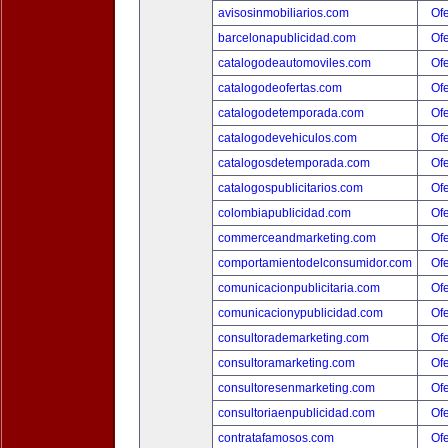
avisosinmobiliarios.com
Ofe
barcelonapublicidad.com
Ofe
catalogodeautomoviles.com
Ofe
catalogodeofertas.com
Ofe
catalogodetemporada.com
Ofe
catalogodevehiculos.com
Ofe
catalogosdetemporada.com
Ofe
catalogospublicitarios.com
Ofe
colombiapublicidad.com
Ofe
commerceandmarketing.com
Ofe
comportamientodelconsumidor.com
Ofe
comunicacionpublicitaria.com
Ofe
comunicacionypublicidad.com
Ofe
consultorademarketing.com
Ofe
consultoramarketing.com
Ofe
consultoresenmarketing.com
Ofe
consultoriaenpublicidad.com
Ofe
contratafamosos.com
Ofe