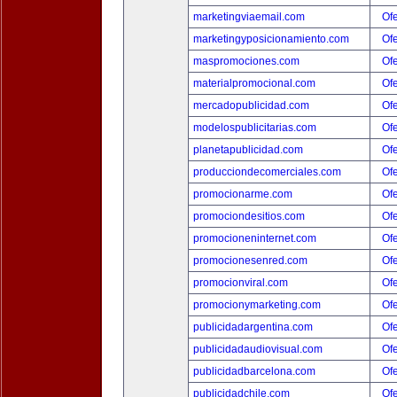
marketingviaemail.com
Ofe
marketingyposicionamiento.com
Ofe
maspromociones.com
Ofe
materialpromocional.com
Ofe
mercadopublicidad.com
Ofe
modelospublicitarias.com
Ofe
planetapublicidad.com
Ofe
producciondecomerciales.com
Ofe
promocionarme.com
Ofe
promociondesitios.com
Ofe
promocioneninternet.com
Ofe
promocionesenred.com
Ofe
promocionviral.com
Ofe
promocionymarketing.com
Ofe
publicidadargentina.com
Ofe
publicidadaudiovisual.com
Ofe
publicidadbarcelona.com
Ofe
publicidadchile.com
Ofe